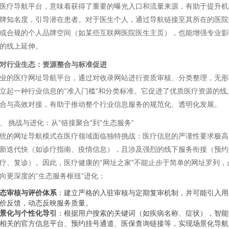
医疗导航平台，意味着获得了重要的曝光入口和流量来源，有助于提升机
牌知名度，引导潜在患者。对于医生个人，通过导航链接至其所在的医院
或合规的个人品牌空间（如某些互联网医院医生主页），也能增强专业影
的线上延伸。
对行业生态：资源整合与标准促进
业的医疗网址导航平台，通过对收录网站进行资质审核、分类整理，无形
立起一种行业信息的“准入门槛”和分类标准。它促进了优质医疗资源的线
合与高效对接，有助于推动整个行业信息服务的规范化、透明化发展。
、 挑战与进化：从“链接聚合”到“生态服务”
统的网址导航模式在医疗领域面临独特挑战：医疗信息的严谨性要求极高
新迭代快（如诊疗指南、疫情信息），且涉及强烈的线下服务衔接（预约
疗、复诊）。因此，医疗健康的“网址之家”不能止步于简单的网址罗列，
向更深度的“生态服务枢纽”进化：
态审核与评价体系
：建立严格的入驻审核与定期复审机制，并可能引入用
价反馈，动态反映服务质量。
景化与个性化导引
：根据用户搜索的关键词（如疾病名称、症状），智能
相关的官方信息平台、预约挂号通道、医保查询链接等，实现场景化导航