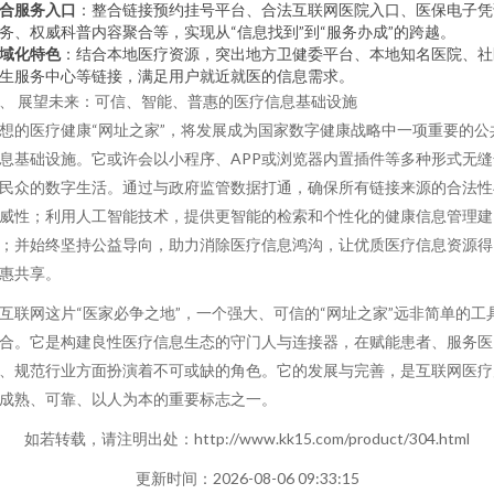
合服务入口
：整合链接预约挂号平台、合法互联网医院入口、医保电子凭
务、权威科普内容聚合等，实现从“信息找到”到“服务办成”的跨越。
域化特色
：结合本地医疗资源，突出地方卫健委平台、本地知名医院、社
生服务中心等链接，满足用户就近就医的信息需求。
、 展望未来：可信、智能、普惠的医疗信息基础设施
想的医疗健康“网址之家”，将发展成为国家数字健康战略中一项重要的公
息基础设施。它或许会以小程序、APP或浏览器内置插件等多种形式无缝
民众的数字生活。通过与政府监管数据打通，确保所有链接来源的合法性
威性；利用人工智能技术，提供更智能的检索和个性化的健康信息管理建
；并始终坚持公益导向，助力消除医疗信息鸿沟，让优质医疗信息资源得
惠共享。
互联网这片“医家必争之地”，一个强大、可信的“网址之家”远非简单的工
合。它是构建良性医疗信息生态的守门人与连接器，在赋能患者、服务医
、规范行业方面扮演着不可或缺的角色。它的发展与完善，是互联网医疗
成熟、可靠、以人为本的重要标志之一。
如若转载，请注明出处：http://www.kk15.com/product/304.html
更新时间：2026-08-06 09:33:15