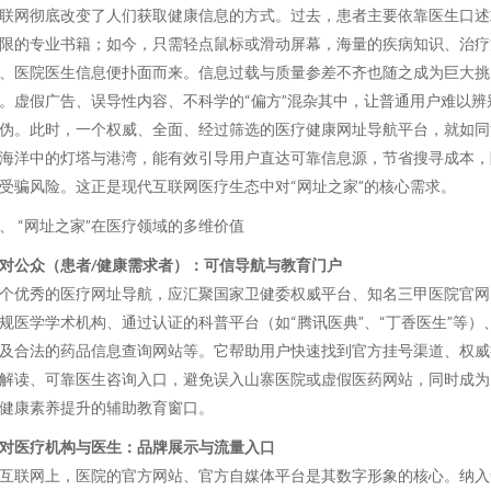
联网彻底改变了人们获取健康信息的方式。过去，患者主要依靠医生口述
限的专业书籍；如今，只需轻点鼠标或滑动屏幕，海量的疾病知识、治疗
、医院医生信息便扑面而来。信息过载与质量参差不齐也随之成为巨大挑
。虚假广告、误导性内容、不科学的“偏方”混杂其中，让普通用户难以辨
伪。此时，一个权威、全面、经过筛选的医疗健康网址导航平台，就如同
海洋中的灯塔与港湾，能有效引导用户直达可靠信息源，节省搜寻成本，
受骗风险。这正是现代互联网医疗生态中对“网址之家”的核心需求。
、 “网址之家”在医疗领域的多维价值
对公众（患者/健康需求者）：可信导航与教育门户
个优秀的医疗网址导航，应汇聚国家卫健委权威平台、知名三甲医院官网
规医学学术机构、通过认证的科普平台（如“腾讯医典”、“丁香医生”等）
及合法的药品信息查询网站等。它帮助用户快速找到官方挂号渠道、权威
解读、可靠医生咨询入口，避免误入山寨医院或虚假医药网站，同时成为
健康素养提升的辅助教育窗口。
对医疗机构与医生：品牌展示与流量入口
互联网上，医院的官方网站、官方自媒体平台是其数字形象的核心。纳入