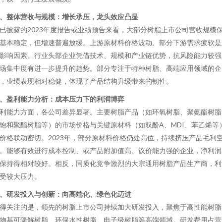
、整体营收与规模：增长承压，龙头效应凸显
已披露的2023年度报告或业绩预告来看，大部分树脂上市公司营收规模
基本稳定，但增速普遍放缓。上游原材料价格波动、部分下游需求疲软是
影响因素。行业头部企业凭借技术、规模和产业链优势，抗风险能力较强
场集中度有进一步提升的趋势。部分专注于特种树脂、高端应用领域的企
，业绩表现相对稳健，体现了产品结构升级带来的韧性。
、盈利能力分析：成本压力下的利润博弈
利能力方面，各公司差异显著。主要树脂产品（如环氧树脂、聚氨酯树脂
饱和聚酯树脂等）的市场价格与关键原材料（如双酚A、MDI、苯乙烯等
价格联动密切。2023年，部分原材料价格仍处高位，持续挤压产品毛利
。能够有效进行成本控制、或产品附加值高、议价能力强的企业，净利润
保持得相对较好。相反，同质化竞争激烈的大宗通用树脂产品生产商，利
受较大压力。
、研发投入与创新：向高端化、绿色化迈进
得关注的是，领先的树脂上市公司持续加大研发投入，聚焦于高性能树脂
物基可降解树脂、环保水性树脂、电子级树脂等高端领域。研发费用占营