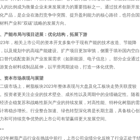
入的比例成为衡量企业未来发展潜力的重要指标之一。通过技术创新开发
化产品，是企业在激烈竞争中突围、提升盈利能力的核心路径，也符合国
材料产业和“双碳”战略的发展方向。
、产能布局与项目进展：优化结构，拓展下游
023年，相关上市公司的资本开支多集中于现有产能的技术改造、节能降
，以及规划中的高端产能建设。扩产项目更加审慎，侧重于填补国内空白
口替代或配套新兴产业发展需求（如新能源、电子信息）。部分企业通过
游复合材料或制品延伸，以平滑周期波动，打造一体化优势。
、资本市场表现与展望
二级市场上，树脂板块2023年整体表现与大盘及化工板块走势关联度较
。投资者更关注企业的技术壁垒、成长性以及周期中的业绩确定性。随着
经济企稳复苏和战略性新兴产业的持续发展，对高性能、特种化树脂的需
计将稳步增长。行业整合加速、绿色转型深化将是长期主题，具备核心创
力和可持续竞争优势的上市公司有望赢得更大发展空间。
**
023年树脂产品行业在挑战中前行，上市公司业绩分化反映了行业正处于